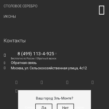
СТОЛОВОЕ СЕРЕБРО
ИКОНЫ
Контакты
8 (499) 113-4-925
Бесплатно по России /
Обратный звонок
Обратная связь
Москва,
ул. Сельскохозяйственная улица, 4с12
Ваш город Эль-Монте?
© SILVEROFF 2026
Да
Нет
Ювелирные изделия с мужским характером