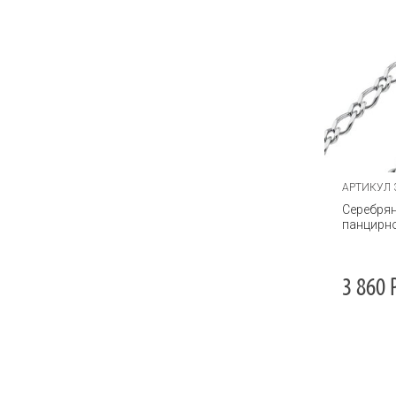
Питон
Плоский Бисмарк
Плоский Снейк
Попкорн
Поплавок
Птичий глаз
АРТИКУЛ 
Рамзес
Серебрян
панцирно
Роза
Рок
3 860
Ролекс
Ролло
Ромб
Ромбо