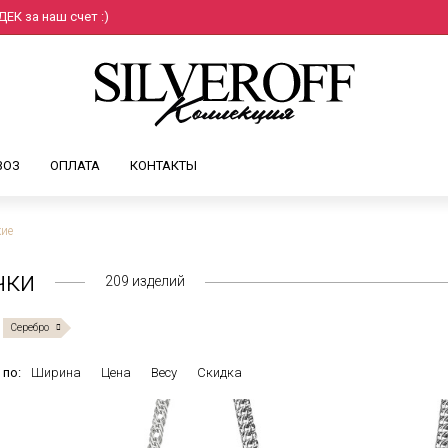
ЕК за наш счет :)
ВОЗ
ОПЛАТА
КОНТАКТЫ
кие
чки
209
изделий
Серебро
 по:
Ширина
Цена
Весу
Скидка