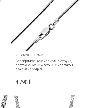
АРТИКУЛ 31906505
Серебряное женское колье-струна,
плетение Снейк жесткий с насечкой,
покрытие родием
4 790
Р