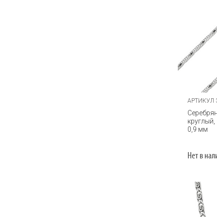
Ромбовидный панцирь
Ручная работа
Ручной Бисмарк
Сингапур
Скобки
Сколоченный якорь
АРТИКУЛ 
Скорпион
Серебрян
круглый,
Снейк
0,9 мм
Снейк квадратный
Нет в на
Снейк круглый
Струна
Тондо
Траверсина