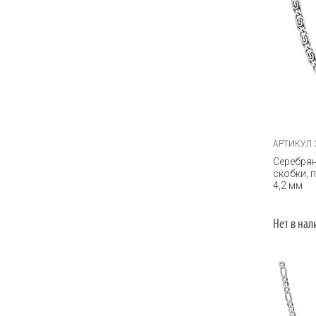
Тройной ромб
Улитка
Фантазия
Фараон
Фигаро
Цезарь
АРТИКУЛ 
Шнурок
Серебрян
скобки, 
Шнурок с огранкой
4,2 мм
Якорное
Якорное с гранью
Нет в на