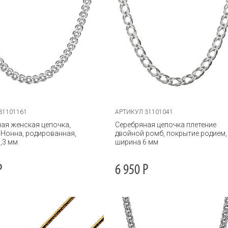
31101161
АРТИКУЛ 31101041
ая женская цепочка,
Серебряная цепочка плетение
 Нонна, родированная,
двойной ромб, покрытие родием,
,3 мм
ширина 6 мм
Р
6 950
Р