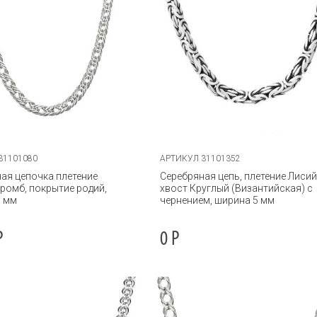
31101080
АРТИКУЛ 31101352
ая цепочка плетение
Серебряная цепь, плетение Лиси
ромб, покрытие родий,
хвост Круглый (Византийская) с
5 мм
чернением, ширина 5 мм
Р
0
Р