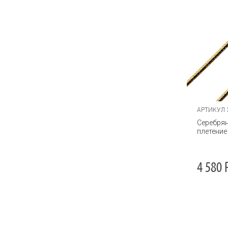
Лисий хвост
Литая
Мантия
Морской якорь
Московский Бисмарк
Нонна
АРТИКУЛ 
Панцирное
Серебрян
плетение
Панцирное шайн
Панцирь квадратный
4 580
Перлина
Персидское
Персидское круглое
Персидское с гранями