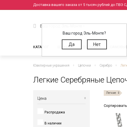
Доставка вашего заказа от 5 тысяч рублей до ПВЗ СД
Ваш город:
Эль-Монте
Ваш город Эль-Монте?
Да
Нет
КАТАЛОГ
ШОУ РУМ
ДОСТАВКА
САМОВЫ
Ювелирные украшения
Цепочки
Серебро
Лег
Легкие Серебряные Цепо
Легкие
Цена
Сортировать
Распродажа
от
до
В наличии