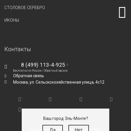
СТОЛОВОЕ СЕРЕБРО
ИКОНЫ
Контакты
8 (499) 113-4-925
Бесплатно по России /
Обратный звонок
Обратная связь
Москва,
ул. Сельскохозяйственная улица, 4с12
Ваш город Эль-Монте?
© SILVEROFF 2026
Да
Нет
Ювелирные изделия с мужским характером