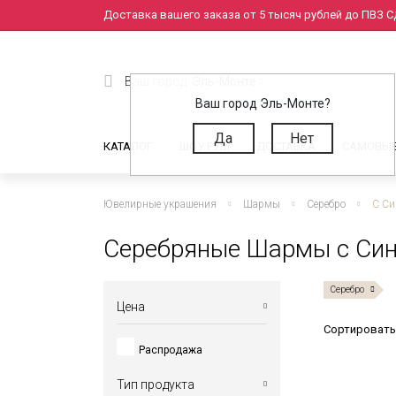
Доставка вашего заказа от 5 тысяч рублей до ПВЗ СД
Ваш город:
Эль-Монте
Ваш город Эль-Монте?
Да
Нет
КАТАЛОГ
ШОУ РУМ
ДОСТАВКА
САМОВЫ
Ювелирные украшения
Шармы
Серебро
С Си
Серебряные Шармы с Син
Серебро
Цена
Сортировать
Распродажа
от
до
Тип продукта