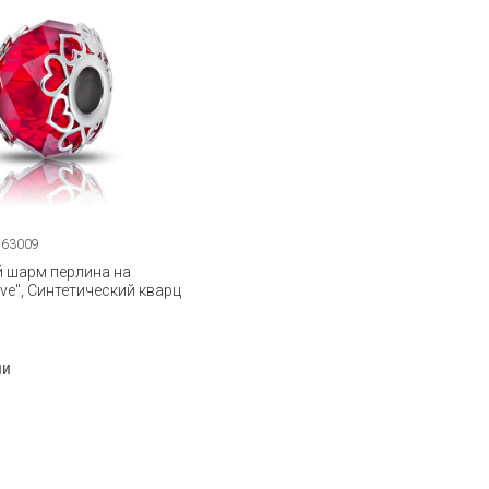
163009
 шарм перлина на
ve", Синтетический кварц
ии