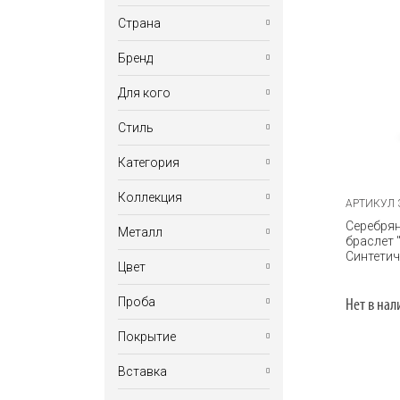
Кулон
Страна
Перлина
РОССИЯ
Бренд
Подвеска
Diamare
Для кого
Шарм
Ku&Ku
Детские
Стиль
Женские
Классический
Категория
Повседневный
Короткие
Коллекция
АРТИКУЛ 
Круглые
Серебря
Для браслета
Металл
браслет 
Легкие
Синтетич
Драконы
Серебро
Цвет
Узкие
Животные
Белый
Проба
Нет в на
Знаки зодиака
Золотой
925
Покрытие
Коты и кошки
Серебристый
Позолота
Вставка
Морская
Родирование