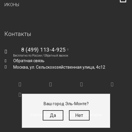
ИКОНЫ
Контакты
8 (499) 113-4-925
Бесплатно по России /
Обратный звонок
Обратная связь
Москва,
ул. Сельскохозяйственная улица, 4с12
Ваш город Эль-Монте?
© SILVEROFF 2026
Да
Нет
Ювелирные изделия с мужским характером