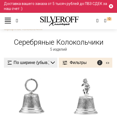
Доставка вашего заказа от 5 тысяч рублей до ПВЗ СДЕК за
наш счет :)
0
Ювелирные украшения
Подарки и сувениры
Колокольчики
Серебряные Колокольчики
Серебряные Колокольчики
5
изделий
Фильтры
2