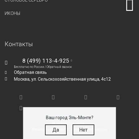
СТОЛОВОЕ СЕРЕБРО
ИКОНЫ
Контакты
8 (499) 113-4-925
Бесплатно по России /
Обратный звонок
Обратная связь
Москва,
ул. Сельскохозяйственная улица, 4с12
Ваш город Эль-Монте?
© SILVEROFF 2026
Да
Нет
Ювелирные изделия с мужским характером