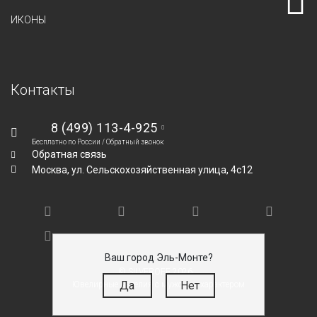
ИКОНЫ
Контакты
8 (499) 113-4-925
Бесплатно по России /
Обратный звонок
Обратная связь
Москва,
ул. Сельскохозяйственная улица, 4с12
Ваш город Эль-Монте?
© SILVEROFF 2026
Да
Нет
Ювелирные изделия с мужским характером