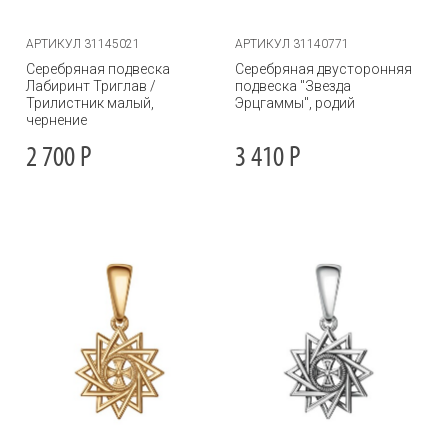
АРТИКУЛ 31145021
АРТИКУЛ 31140771
Серебряная подвеска
Серебряная двусторонняя
Лабиринт Триглав /
подвеска "Звезда
Трилистник малый,
Эрцгаммы", родий
чернение
2 700
Р
3 410
Р