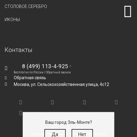
СТОЛОВОЕ СЕРЕБРО
ИКОНЫ
Контакты
8 (499) 113-4-925
Бесплатно по России /
Обратный звонок
Обратная связь
Москва,
ул. Сельскохозяйственная улица, 4с12
Ваш город Эль-Монте?
© SILVEROFF 2026
Да
Нет
Ювелирные изделия с мужским характером