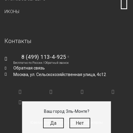
ИКОНЫ
Контакты
8 (499) 113-4-925
Бесплатно по России /
Обратный звонок
Обратная связь
Москва,
ул. Сельскохозяйственная улица, 4с12
Ваш город Эль-Монте?
© SILVEROFF 2026
Да
Нет
Ювелирные изделия с мужским характером