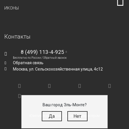
ИКОНЫ
Контакты
8 (499) 113-4-925
Бесплатно по России /
Обратный звонок
Обратная связь
Москва,
ул. Сельскохозяйственная улица, 4с12
Ваш город Эль-Монте?
© SILVEROFF 2026
Да
Нет
Ювелирные изделия с мужским характером