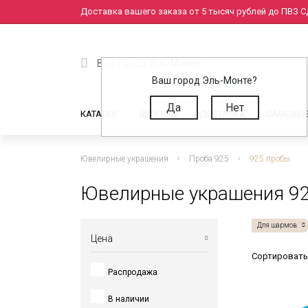
Доставка вашего заказа от 5 тысяч рублей до ПВЗ СД
Ваш город:
Эль-Монте
Ваш город Эль-Монте?
Да
Нет
КАТАЛОГ
ШОУ РУМ
ДОСТАВКА
САМОВЫ
Ювелирные украшения
Проба 925
925 пробы
Ювелирные украшения 92
Для шармов
Цена
Сортировать
Распродажа
от
до
В наличии