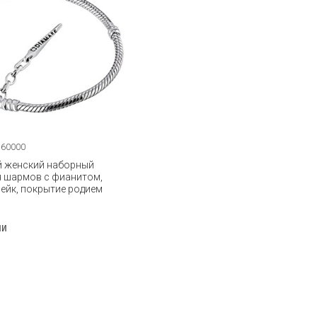
160000
 женский наборный
я шармов с фианитом,
нейк, покрытие родием
ии