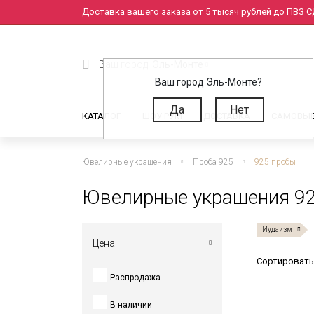
Доставка вашего заказа от 5 тысяч рублей до ПВЗ СД
Ваш город:
Эль-Монте
Ваш город Эль-Монте?
Да
Нет
КАТАЛОГ
ШОУ РУМ
ДОСТАВКА
САМОВЫ
Ювелирные украшения
Проба 925
925 пробы
Ювелирные украшения 92
Иудаизм
Цена
Сортировать
Распродажа
от
до
В наличии