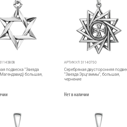
31143808
АРТИКУЛ 31140750
ая подвеска "Звезда
Серебряная двусторонняя подве
(Магендавид) большая,
"Звезда Эрцгаммы", большая,
е
чернение
личии
Нет в наличии