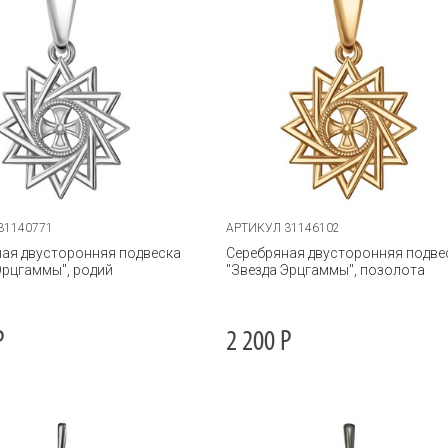
31140771
АРТИКУЛ 31146102
ая двусторонняя подвеска
Серебряная двусторонняя подве
Эрцгаммы", родий
"Звезда Эрцгаммы", позолота
Р
2 200
Р