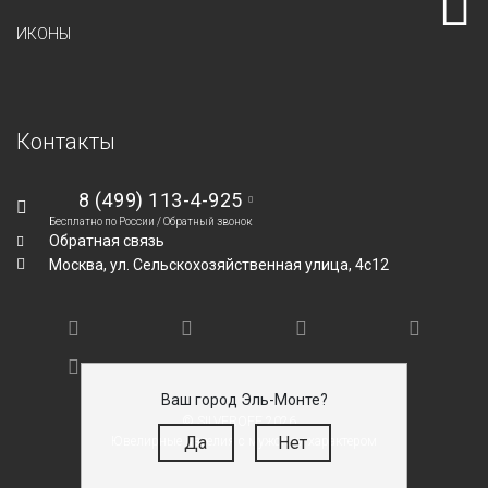
ИКОНЫ
Контакты
8 (499) 113-4-925
Бесплатно по России /
Обратный звонок
Обратная связь
Москва,
ул. Сельскохозяйственная улица, 4с12
Ваш город Эль-Монте?
© SILVEROFF 2026
Да
Нет
Ювелирные изделия с мужским характером