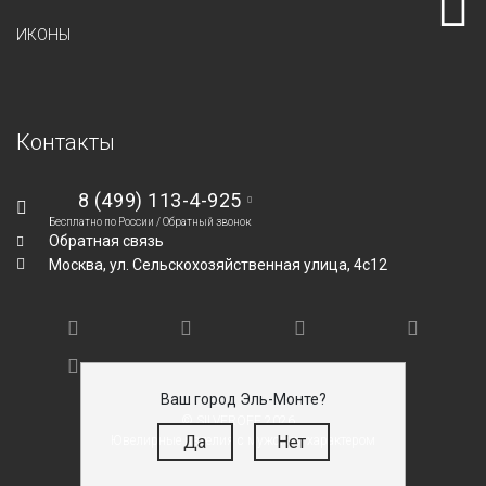
ИКОНЫ
Контакты
8 (499) 113-4-925
Бесплатно по России /
Обратный звонок
Обратная связь
Москва,
ул. Сельскохозяйственная улица, 4с12
Ваш город Эль-Монте?
© SILVEROFF 2026
Да
Нет
Ювелирные изделия с мужским характером