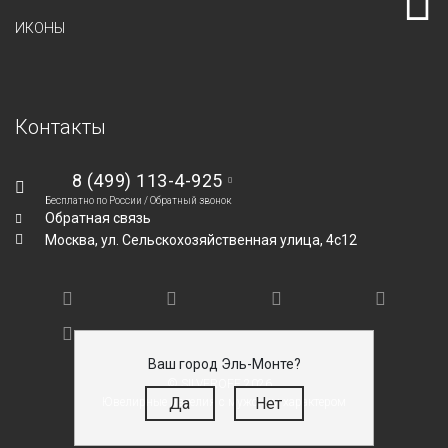
ИКОНЫ
Контакты
8 (499) 113-4-925
Бесплатно по России /
Обратный звонок
Обратная связь
Москва,
ул. Сельскохозяйственная улица, 4с12
Ваш город Эль-Монте?
© SILVEROFF 2026
Да
Нет
Ювелирные изделия с мужским характером