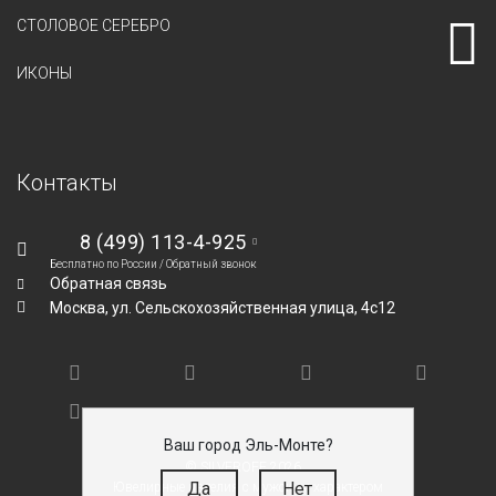
СТОЛОВОЕ СЕРЕБРО
ИКОНЫ
Контакты
8 (499) 113-4-925
Бесплатно по России /
Обратный звонок
Обратная связь
Москва,
ул. Сельскохозяйственная улица, 4с12
Ваш город Эль-Монте?
© SILVEROFF 2026
Да
Нет
Ювелирные изделия с мужским характером