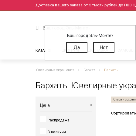
Доставка вашего заказа от 5 тысяч рублей до ПВЗ СД
Ваш город:
Эль-Монте
Ваш город Эль-Монте?
Да
Нет
КАТАЛОГ
ШОУ РУМ
ДОСТАВКА
САМОВЫ
Ювелирные украшения
Бархат
Бархаты
Бархаты Ювелирные укра
Спаси и сохран
Цена
Сортировать
Распродажа
от
до
В наличии