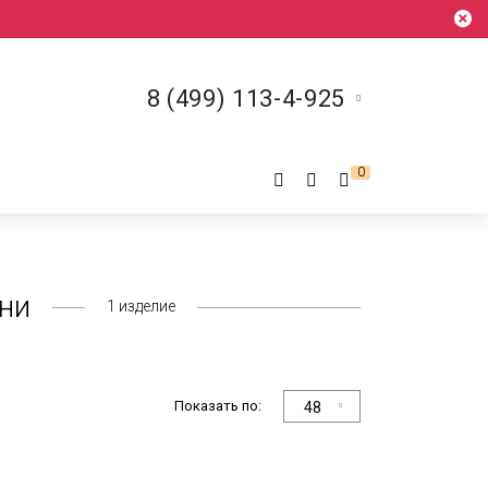
8 (499) 113-4-925
0
ни
1
изделие
Показать по:
48