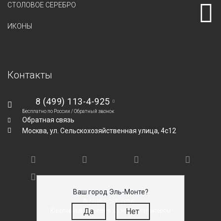
СТОЛОВОЕ СЕРЕБРО
ИКОНЫ
Контакты
8 (499) 113-4-925
Бесплатно по России /
Обратный звонок
Обратная связь
Москва,
ул. Сельскохозяйственная улица, 4с12
Ваш город Эль-Монте?
© SILVEROFF 2026
Да
Нет
Ювелирные изделия с мужским характером