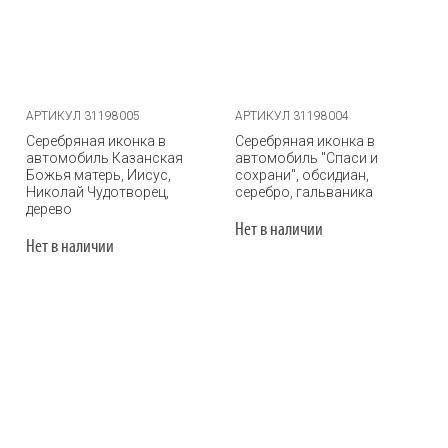
АРТИКУЛ 31198005
АРТИКУЛ 31198004
Серебряная иконка в
Серебряная иконка в
автомобиль Казанская
автомобиль "Спаси и
Божья матерь, Иисус,
сохрани", обсидиан,
Николай Чудотворец,
серебро, гальваника
дерево
Нет в наличии
Нет в наличии