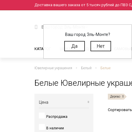
Доставка вашего заказа от 5 тысяч рублей до ПВЗ СД
Ваш город:
Эль-Монте
Ваш город Эль-Монте?
Да
Нет
КАТАЛОГ
ШОУ РУМ
ДОСТАВКА
САМОВЫ
Ювелирные украшения
Белый
Белые
Белые Ювелирные украше
Дерево
Цена
Сортировать
Распродажа
от
до
В наличии