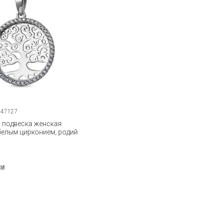
147127
 подвеска женская
 белым цирконием, родий
ии