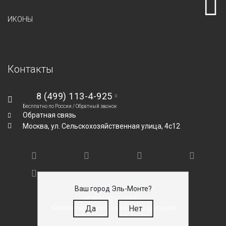
ИКОНЫ
Контакты
8 (499) 113-4-925
Бесплатно по России /
Обратный звонок
Обратная связь
Москва,
ул. Сельскохозяйственная улица, 4с12
Ваш город Эль-Монте?
© SILVEROFF 2026
Да
Нет
Ювелирные изделия с мужским характером