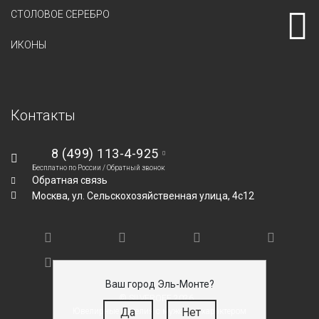
СТОЛОВОЕ СЕРЕБРО
ИКОНЫ
Контакты
8 (499) 113-4-925
Бесплатно по России /
Обратный звонок
Обратная связь
Москва,
ул. Сельскохозяйственная улица, 4с12
Ваш город Эль-Монте?
© SILVEROFF 2026
Да
Нет
Ювелирные изделия с мужским характером