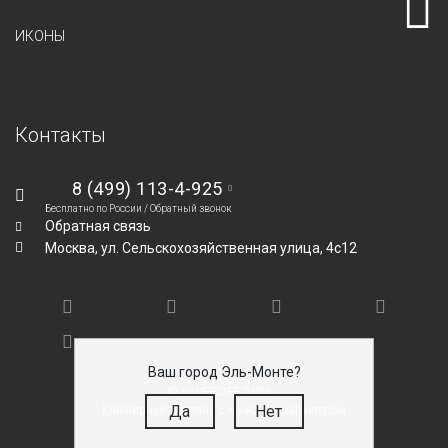
ИКОНЫ
Контакты
8 (499) 113-4-925
Бесплатно по России /
Обратный звонок
Обратная связь
Москва,
ул. Сельскохозяйственная улица, 4с12
Ваш город Эль-Монте?
© SILVEROFF 2026
Да
Нет
Ювелирные изделия с мужским характером