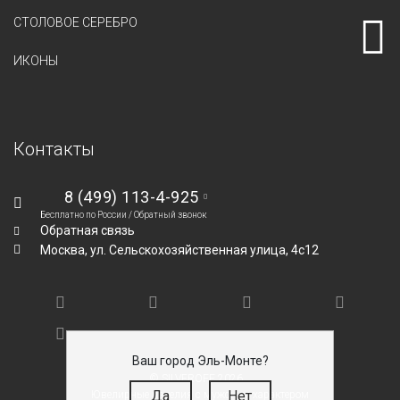
СТОЛОВОЕ СЕРЕБРО
ИКОНЫ
Контакты
8 (499) 113-4-925
Бесплатно по России /
Обратный звонок
Обратная связь
Москва,
ул. Сельскохозяйственная улица, 4с12
Ваш город Эль-Монте?
© SILVEROFF 2026
Да
Нет
Ювелирные изделия с мужским характером