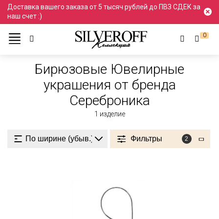
Доставка вашего заказа от 5 тысяч рублей до ПВЗ СДЕК за
наш счет :)
0
Ювелирные украшения
Бирюзовый
Бирюзовые
Бирюзовые Ювелирные
украшения от бренда
Сереброника
1
изделие
Фильтры
2