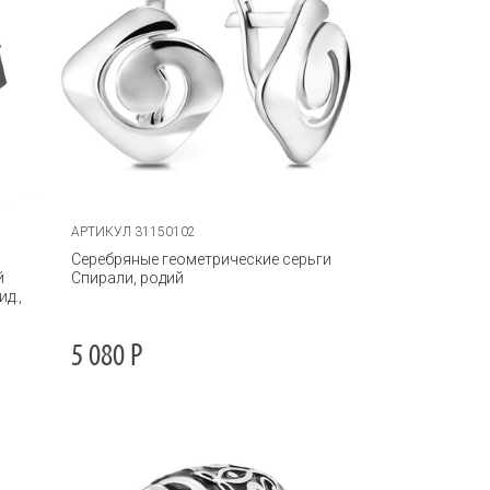
АРТИКУЛ 31150102
Серебряные геометрические серьги
й
Спирали, родий
д.,
5 080
Р