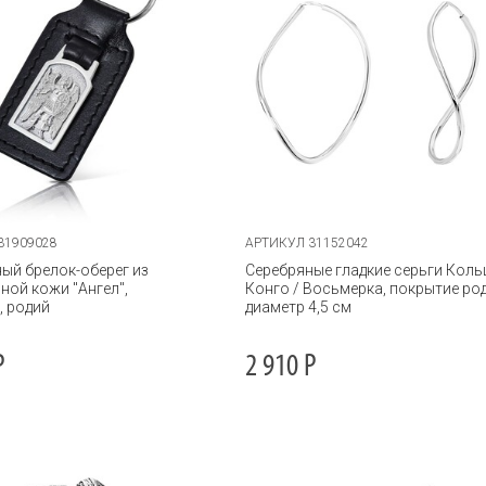
31909028
АРТИКУЛ 31152042
ый брелок-оберег из
Серебряные гладкие серьги Коль
ной кожи "Ангел",
Конго / Восьмерка, покрытие род
, родий
диаметр 4,5 см
Р
2 910
Р