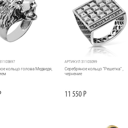
31103897
АРТИКУЛ 31103099
ое кольцо голова Медведя,
Серебряное кольцо "Решетка" ,
ием
чернение
Р
11 550
Р