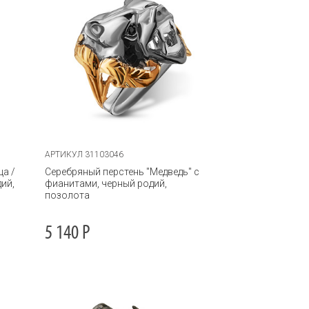
АРТИКУЛ 31103046
ца /
Серебряный перстень "Медведь" с
ий,
фианитами, черный родий,
позолота
5 140
Р