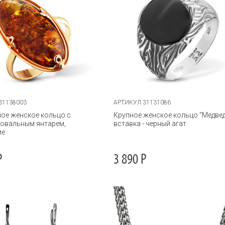
31138003
АРТИКУЛ 31131086
ое женское кольцо с
Крупное женское кольцо "Медвед
 овальным янтарем,
вставка - черный агат
ие
Р
3 890
Р