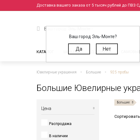
Доставка вашего заказа от 5 тысяч рублей до ПВЗ СД
Ваш город:
Эль-Монте
Ваш город Эль-Монте?
Да
Нет
КАТАЛОГ
ШОУ РУМ
ДОСТАВКА
САМОВЫ
Ювелирные украшения
Большие
925 пробы
Большие Ювелирные укр
Большие
Цена
Сортировать
Распродажа
от
до
В наличии