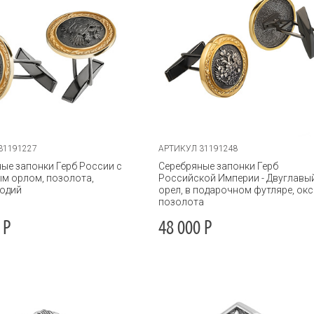
31191227
АРТИКУЛ 31191248
ые запонки Герб России с
Серебряные запонки Герб
м орлом, позолота,
Российской Империи - Двуглавы
родий
орел, в подарочном футляре, окси
позолота
Р
48 000
Р