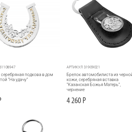
31108947
АРТИКУЛ 31909021
серебряная подкова в дом
Брелок автомобилиста из черно
той "На удачу"
кожи, серебряная вставка
"Казанская Божья Матерь",
чернение
Р
4 260
Р