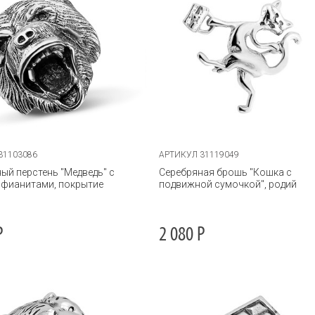
31103086
АРТИКУЛ 31119049
ый перстень "Медведь" с
Серебряная брошь "Кошка с
 фианитами, покрытие
подвижной сумочкой", родий
е
Р
2 080
Р