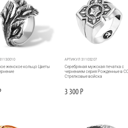
31130010
АРТИКУЛ 31103207
ое женское кольцо Цветы
Серебряная мужская печатка с
ернение
чернением серия Рожденные в С
Стрелковые войска
Р
3 300
Р