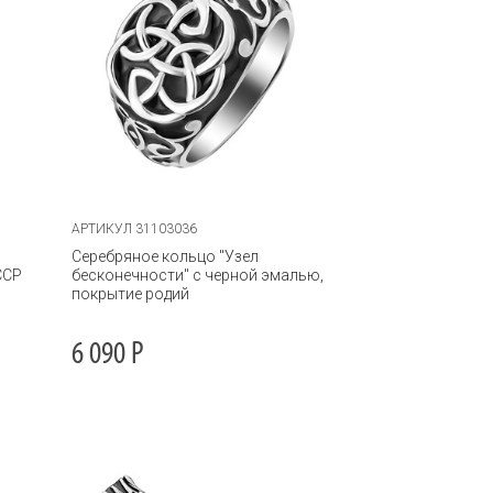
АРТИКУЛ 31103036
Серебряное кольцо "Узел
ССР
бесконечности" с черной эмалью,
покрытие родий
6 090
Р