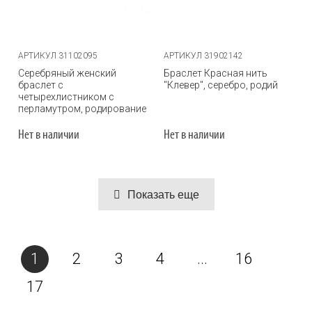
АРТИКУЛ 31102095
АРТИКУЛ 31902142
Серебряный женский
Браслет Красная нить
браслет с
"Клевер", серебро, родий
четырехлистником с
перламутром, родирование
Нет в наличии
Нет в наличии
Показать еще
1
2
3
4
...
16
17