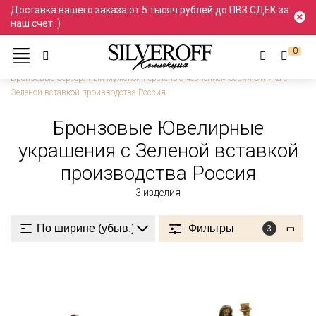
Доставка вашего заказа от 5 тысяч рублей до ПВЗ СДЕК за
наш счет :)
0
Ювелирные украшения
Бронза
Производство Россия
Бронзовые Серебряный мужской перстень с чернением серия Этника с
Зеленой вставкой производства Россия
Бронзовые Ювелирные
украшения с Зеленой вставкой
производства Россия
3
изделия
Фильтры
3