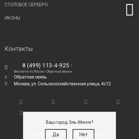
СТОЛОВОЕ СЕРЕБРО
ИКОНЫ
Контакты
8 (499) 113-4-925
Бесплатно по России /
Обратный звонок
Обратная связь
Москва,
ул. Сельскохозяйственная улица, 4с12
Ваш город Эль-Монте?
© SILVEROFF 2026
Да
Нет
Ювелирные изделия с мужским характером