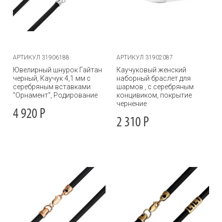
АРТИКУЛ 31906188
АРТИКУЛ 31902087
Ювелирный шнурок Гайтан
Каучуковый женский
черный, Каучук 4,1 мм с
наборный браслет для
серебряным вставками
шармов , с серебряным
"Орнамент", Родирование
концивиком, покрытие
чернение
4 920
Р
2 310
Р