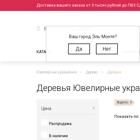
Доставка вашего заказа от 5 тысяч рублей до ПВЗ СД
Ваш город:
Эль-Монте
Ваш город Эль-Монте?
Да
Нет
КАТАЛОГ
ШОУ РУМ
ДОСТАВКА
САМОВЫ
Ювелирные украшения
Дерево
Деревья
Деревья Ювелирные укра
Bogemo
Цена
Показать по:
Распродажа
от
до
В наличии