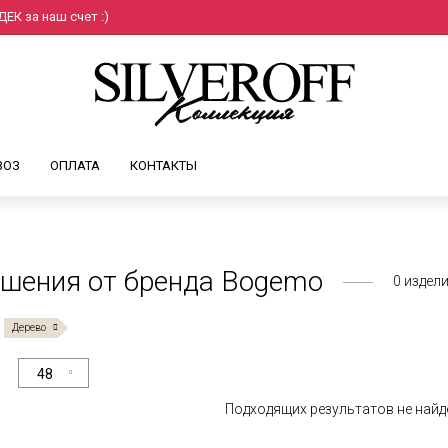
ЕК за наш счет :)
ВОЗ
ОПЛАТА
КОНТАКТЫ
шения от бренда Bogemo
0
издел
Дерево
48
Подходящих результатов не найд