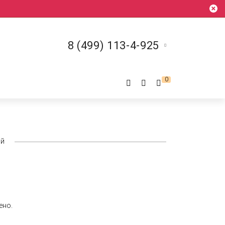
8 (499) 113-4-925
0
ий
ено.