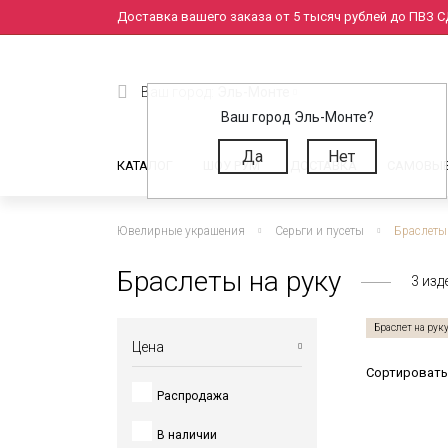
Доставка вашего заказа от 5 тысяч рублей до ПВЗ СД
Ваш город:
Эль-Монте
Ваш город Эль-Монте?
Да
Нет
КАТАЛОГ
ШОУ РУМ
ДОСТАВКА
САМОВЫ
Ювелирные украшения
Серьги и пусеты
Браслеты
Браслеты на руку
3
изд
Браслет на рук
Цена
Сортировать
Распродажа
от
до
В наличии