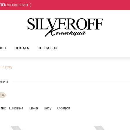
ЕК за наш счет :)
ВОЗ
ОПЛАТА
КОНТАКТЫ
 на руку
елия
у
 по:
Ширина
Цена
Весу
Скидка