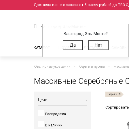
Доставка вашего заказа от 5 тысяч рублей до ПВЗ СД
Ваш город:
Эль-Монте
Ваш город Эль-Монте?
Да
Нет
КАТАЛОГ
ШОУ РУМ
ДОСТАВКА
САМОВЫ
Ювелирные украшения
Серьги и пусеты
Массивн
Массивные Серебряные С
Серьги
Цена
Сортировать
Распродажа
от
до
В наличии