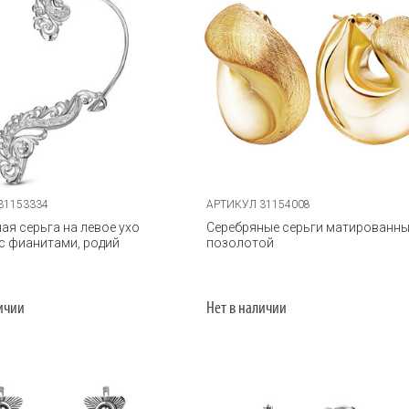
31153334
АРТИКУЛ 31154008
ая серьга на левое ухо
Серебряные серьги матированны
 с фианитами, родий
позолотой
личии
Нет в наличии