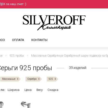
ЕК за наш счет :)
ВОЗ
ОПЛАТА
КОНТАКТЫ
ые
925 пробы
Массивные Серебряные Серебряный шарм подвеска на бр
ерьги 925 пробы
39
изделий
Массивные
Серебро
925
 по:
Ширина
Цена
Весу
Скидка