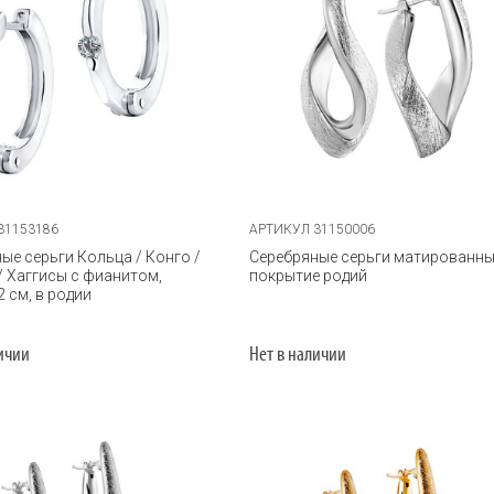
31153186
АРТИКУЛ 31150006
ые серьги Кольца / Конго /
Серебряные серьги матированны
/ Хаггисы с фианитом,
покрытие родий
2 см, в родии
личии
Нет в наличии