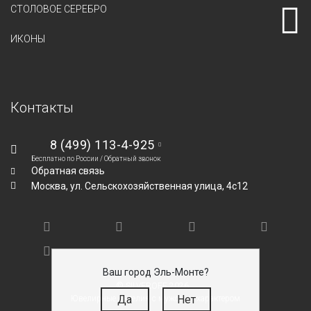
СТОЛОВОЕ СЕРЕБРО
ИКОНЫ
Контакты
8 (499) 113-4-925
Бесплатно по России /
Обратный звонок
Обратная связь
Москва,
ул. Сельскохозяйственная улица, 4с12
Ваш город Эль-Монте?
© SILVEROFF 2026
Да
Нет
Ювелирные изделия с мужским характером