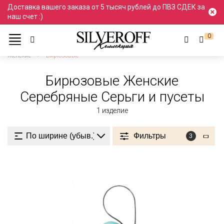
Доставка вашего заказа от 5 тысяч рублей до ПВЗ СДЕК за
наш счет :)
0
Ювелирные украшения
Серьги и пусеты
Серебро
Женские
Бирюзовые
Бирюзовые Женские
Серебряные Серьги и пусеты
1
изделие
Фильтры
3