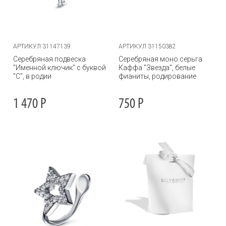
АРТИКУЛ 31147139
АРТИКУЛ 31150382
Серебряная подвеска
Серебряная моно серьга
"Именной ключик" с буквой
Каффа "Звезда", белые
"С", в родии
фианиты, родирование
1 470
Р
750
Р