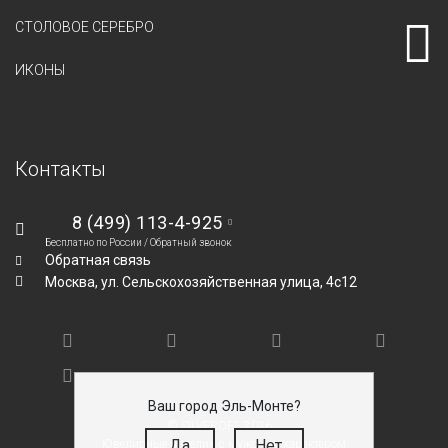
СТОЛОВОЕ СЕРЕБРО
ИКОНЫ
Контакты
8 (499) 113-4-925
Бесплатно по России /
Обратный звонок
Обратная связь
Москва,
ул. Сельскохозяйственная улица, 4с12
Ваш город Эль-Монте?
© SILVEROFF 2026
Да
Нет
Ювелирные изделия с мужским характером