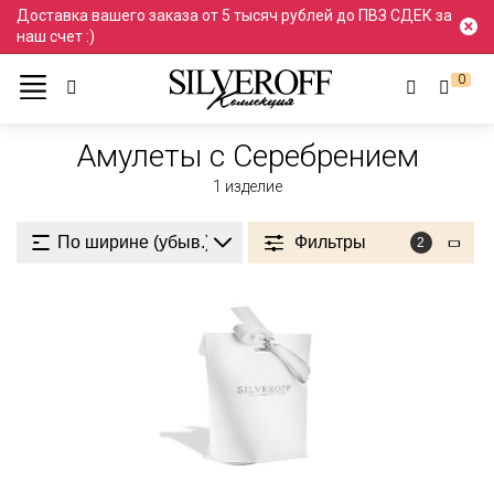
Доставка вашего заказа от 5 тысяч рублей до ПВЗ СДЕК за
наш счет :)
0
Ювелирные украшения
Иконы
Амулеты
С Серебрением
Амулеты с Серебрением
1
изделие
Фильтры
2