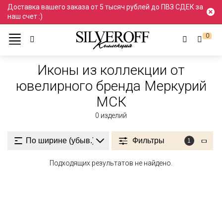
Доставка вашего заказа от 5 тысяч рублей до ПВЗ СДЕК за
наш счет :)
0
Ювелирные украшения
Иконы
Коллекция <>
Из коллекции
Иконы из коллекции от
ювелирного бренда Меркурий
МСК
0
изделий
Фильтры
1
Подходящих результатов не найдено.