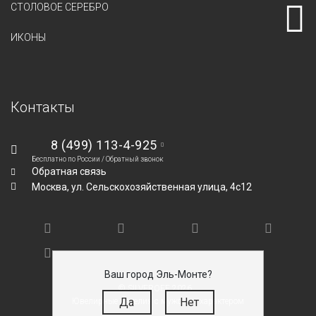
СТОЛОВОЕ СЕРЕБРО
ИКОНЫ
Контакты
8 (499) 113-4-925
Бесплатно по России /
Обратный звонок
Обратная связь
Москва,
ул. Сельскохозяйственная улица, 4с12
Ваш город Эль-Монте?
© SILVEROFF 2026
Да
Нет
Ювелирные изделия с мужским характером