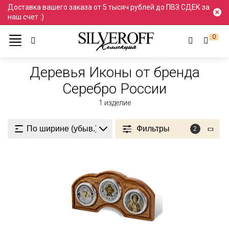
Доставка вашего заказа от 5 тысяч рублей до ПВЗ СДЕК за
наш счет :)
0
Ювелирные украшения
Иконы
Дерево
Деревья
Деревья Иконы от бренда
Серебро России
1
изделие
Фильтры
2