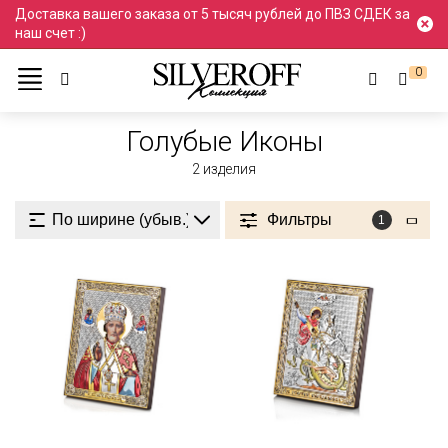
Доставка вашего заказа от 5 тысяч рублей до ПВЗ СДЕК за
наш счет :)
0
Ювелирные украшения
Иконы
Голубой
Голубые Иконы
2
изделия
Фильтры
1