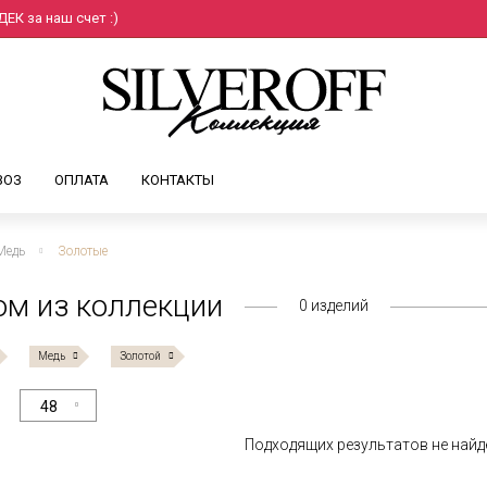
ЕК за наш счет :)
ВОЗ
ОПЛАТА
КОНТАКТЫ
Медь
Золотые
ом из коллекции
0
изделий
Медь
Золотой
48
Подходящих результатов не найд