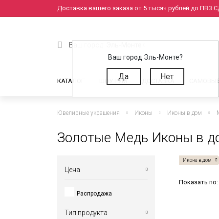
Доставка вашего заказа от 5 тысяч рублей до ПВЗ СД
Ваш город:
Эль-Монте
Ваш город Эль-Монте?
Да
Нет
КАТАЛОГ
ШОУ РУМ
ДОСТАВКА
САМОВЫ
Ювелирные украшения
Иконы
Иконы в дом
Золотые Медь Иконы в д
Икона в дом
Цена
Показать по:
Распродажа
от
до
Тип продукта