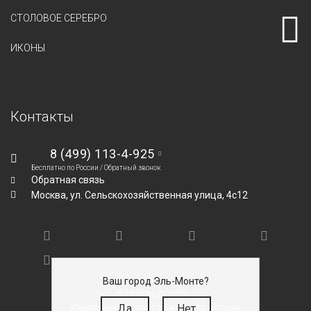
СТОЛОВОЕ СЕРЕБРО
ИКОНЫ
Контакты
8 (499) 113-4-925
Бесплатно по России /
Обратный звонок
Обратная связь
Москва,
ул. Сельскохозяйственная улица, 4с12
Ваш город Эль-Монте?
© SILVEROFF 2026
Да
Нет
Ювелирные изделия с мужским характером