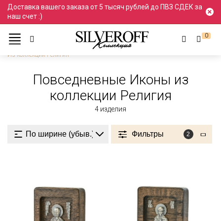
Доставка вашего заказа от 5 тысяч рублей до ПВЗ СДЕК за
наш счет :)
0
Ювелирные украшения
Иконы
Повседневный стиль
Из коллекции Религия
Повседневные Иконы из
коллекции Религия
4
изделия
Фильтры
2