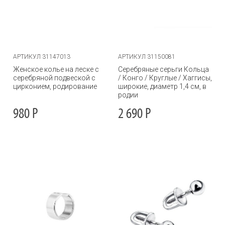
АРТИКУЛ 31147013
АРТИКУЛ 31150081
Женское колье на леске с
Серебряные серьги Кольца
серебряной подвеской с
/ Конго / Круглые / Хаггисы,
цирконием, родирование
широкие, диаметр 1,4 см, в
родии
980
Р
2 690
Р