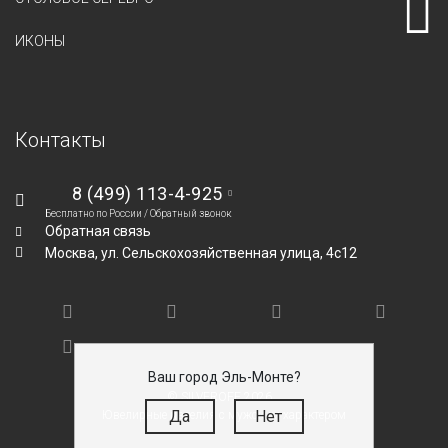
ИКОНЫ
Контакты
8 (499) 113-4-925
Бесплатно по России /
Обратный звонок
Обратная связь
Москва,
ул. Сельскохозяйственная улица, 4с12
Ваш город Эль-Монте?
© SILVEROFF 2026
Да
Нет
Ювелирные изделия с мужским характером