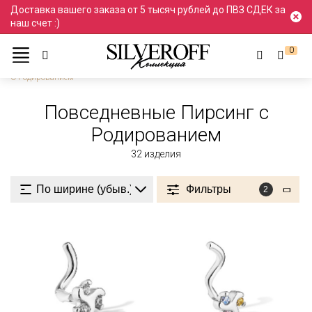
Доставка вашего заказа от 5 тысяч рублей до ПВЗ СДЕК за
наш счет :)
0
Ювелирные украшения
Пирсинг
Повседневный стиль
С Родированием
Повседневные Пирсинг с
Родированием
32
изделия
Фильтры
2