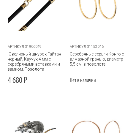
АРТИКУЛ 31906049
АРТИКУЛ 31152046
Ювелирный шнурок Гайтан
Серебряные серьги Конго с
черный, Каучук 4 мм с
алмазной гранью, диаметр
серебряными вставками и
5,5 см, в позолоте
замком, Позолота
4 680
Р
Нет в наличии