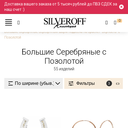
Доставка вашего заказа от 5 тысяч рублей до ПВЗ СДЕК за
наш счет :)
0
Ювелирные украшения
Серебро
Большие
Большие Серебряные Серебряный шарм подвеска на браслет "Верность" с
Позолотой
Большие Серебряные с
Позолотой
55
изделий
Фильтры
3