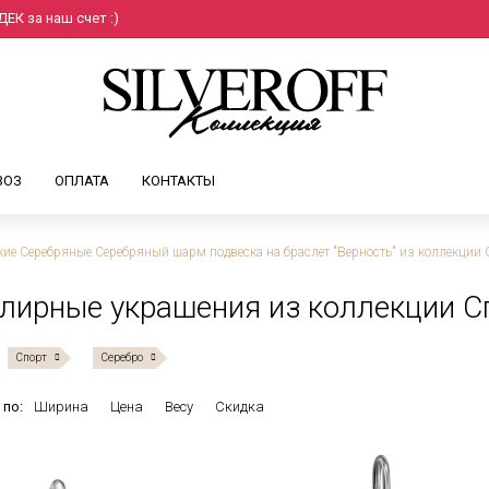
ЕК за наш счет :)
ВОЗ
ОПЛАТА
КОНТАКТЫ
кие Серебряные Серебряный шарм подвеска на браслет "Верность" из коллекции 
лирные украшения из коллекции С
Спорт
Серебро
 по:
Ширина
Цена
Весу
Скидка