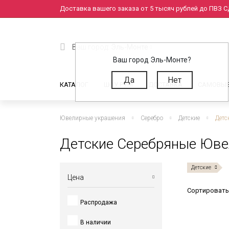
Доставка вашего заказа от 5 тысяч рублей до ПВЗ СД
Ваш город:
Эль-Монте
Ваш город Эль-Монте?
Да
Нет
КАТАЛОГ
ШОУ РУМ
ДОСТАВКА
САМОВЫ
Ювелирные украшения
Серебро
Детские
Детс
Детские Серебряные Юве
Детские
Цена
Сортировать
Распродажа
от
до
В наличии