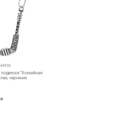
144930
 подвеска "Хоккейная
лая, чернение
ии