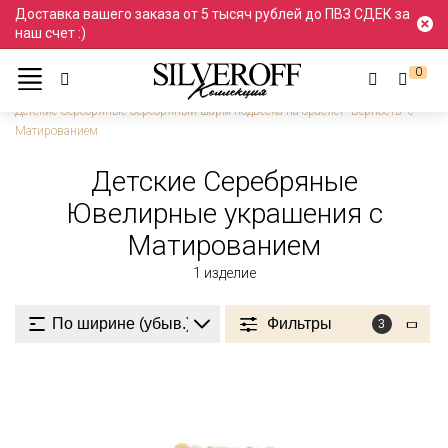
Доставка вашего заказа от 5 тысяч рублей до ПВЗ СДЕК за
наш счет :)
0
Ювелирные украшения
Серебро
Детские
Детские Серебряные Серебряный шарм подвеска на браслет "Верность" с
Матированием
Детские Серебряные
Ювелирные украшения с
Матированием
1
изделие
Фильтры
3