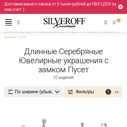
Доставка вашего заказа от 5 тысяч рублей до ПВЗ СДЕК за
наш счет :)
0
Ювелирные украшения
Серебро
Длинные
Длинные Серебряные Серебряный шарм подвеска на браслет "Верность" с
замком Пусет
Длинные Серебряные
Ювелирные украшения с
замком Пусет
37
изделий
Фильтры
3