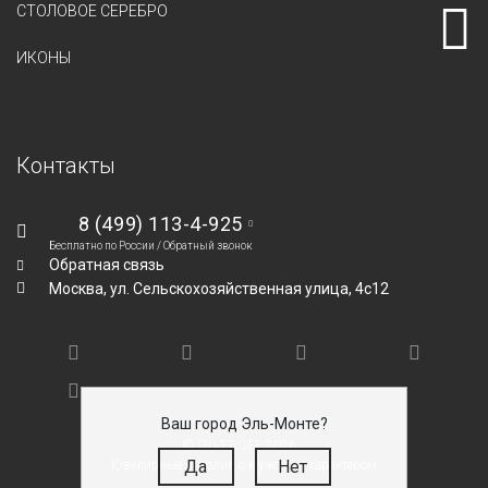
СТОЛОВОЕ СЕРЕБРО
ИКОНЫ
Контакты
8 (499) 113-4-925
Бесплатно по России /
Обратный звонок
Обратная связь
Москва,
ул. Сельскохозяйственная улица, 4с12
Ваш город Эль-Монте?
© SILVEROFF 2026
Да
Нет
Ювелирные изделия с мужским характером