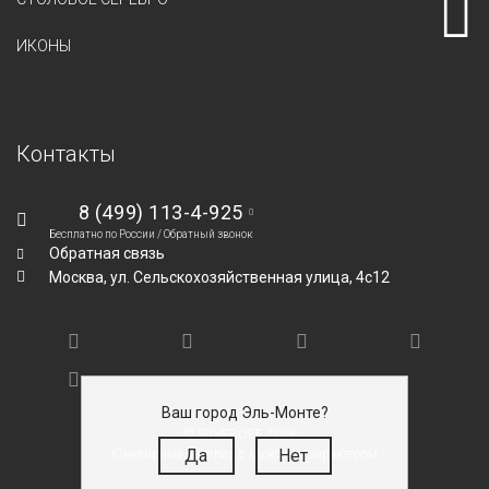
ИКОНЫ
Контакты
8 (499) 113-4-925
Бесплатно по России /
Обратный звонок
Обратная связь
Москва,
ул. Сельскохозяйственная улица, 4с12
Ваш город Эль-Монте?
© SILVEROFF 2026
Да
Нет
Ювелирные изделия с мужским характером