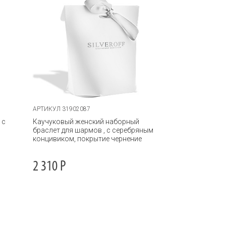
АРТИКУЛ 31902087
 с
Каучуковый женский наборный
браслет для шармов , с серебряным
концивиком, покрытие чернение
2 310
Р