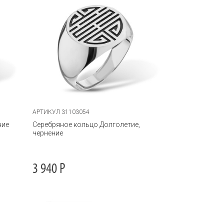
АРТИКУЛ 31103054
ние
Серебряное кольцо Долголетие,
чернение
3 940
Р