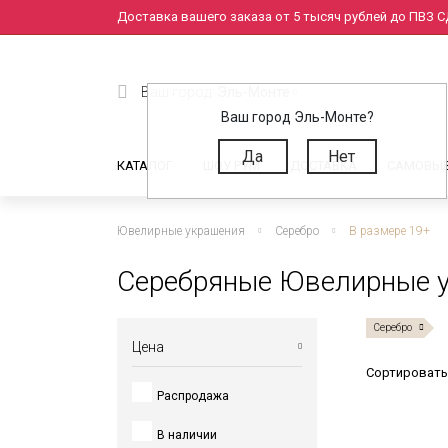
Доставка вашего заказа от 5 тысяч рублей до ПВЗ СД
Ваш город:
Эль-Монте
Ваш город Эль-Монте?
Да
Нет
КАТАЛОГ
ШОУ РУМ
ДОСТАВКА
САМОВЫ
Ювелирные украшения
Серебро
В размере 19+
Серебряные Ювелирные у
Серебро
Цена
Сортировать
Распродажа
от
до
В наличии