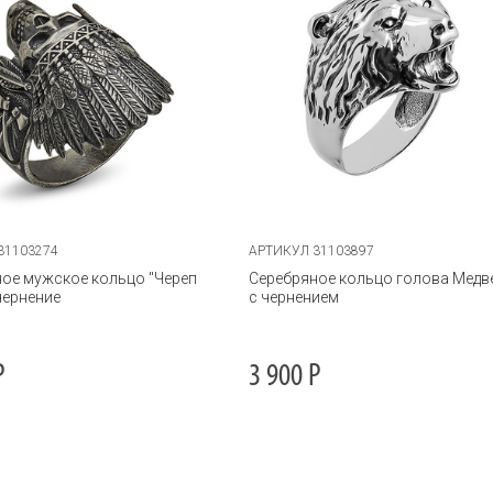
31103274
АРТИКУЛ 31103897
ое мужское кольцо "Череп
Серебряное кольцо голова Медв
чернение
с чернением
Р
3 900
Р