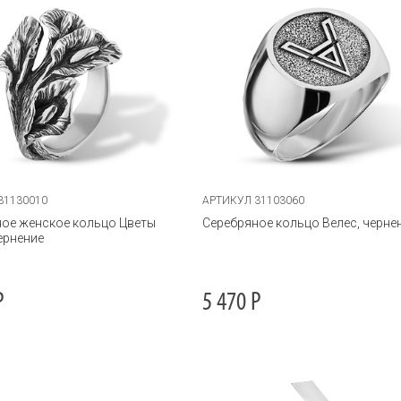
31130010
АРТИКУЛ 31103060
ое женское кольцо Цветы
Серебряное кольцо Велес, черне
ернение
Р
5 470
Р