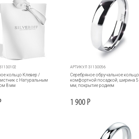
31130102
АРТИКУЛ 31130056
ое кольцо Клевер /
Серебряное обручальное кольцо
листник с Натуральным
комфортной посадкой, ширина 5
ом 8 мм
мм, покрытие родием
Р
1 900
Р