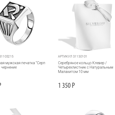
31103215
АРТИКУЛ 31130101
ая мужская печатка "Серп
Серебряное кольцо Клевер /
, чернение
Четырехлистник с Натуральным
Малахитом 10 мм
Р
1 350
Р