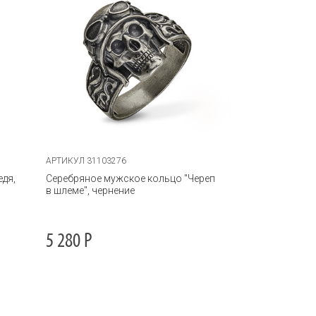
АРТИКУЛ 31103276
едя,
Серебряное мужское кольцо "Череп
в шлеме", чернение
5 280
Р