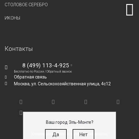
СТОЛОВОЕ СЕРЕБРО
ИКОНЫ
Контакты
8 (499) 113-4-925
Бесплатно по России /
Обратный звонок
Обратная связь
Москва,
ул. Сельскохозяйственная улица, 4с12
Ваш город Эль-Монте?
© SILVEROFF 2026
Да
Нет
Ювелирные изделия с мужским характером