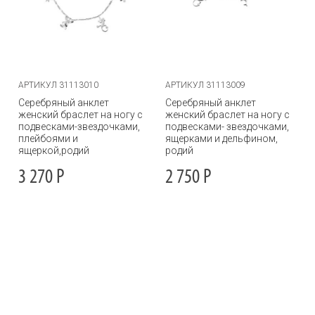
АРТИКУЛ 31113010
АРТИКУЛ 31113009
Серебряный анклет
Серебряный анклет
женский браслет на ногу с
женский браслет на ногу с
подвесками-звездочками,
подвесками- звездочками,
плейбоями и
ящерками и дельфином,
ящеркой,родий
родий
3 270
Р
2 750
Р