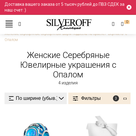
Доставка вашего заказа от 5 тысяч рублей до ПВЗ СДЕК за
наш счет :)
0
Ювелирные украшения
Серебро
Женские
Женские Серебряные Серебряный шарм подвеска на браслет "Верность" с
Опалом
Женские Серебряные
Ювелирные украшения с
Опалом
4
изделия
Фильтры
3