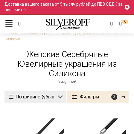
Доставка вашего заказа от 5 тысяч рублей до ПВЗ СДЕК за
наш счет :)
0
Ювелирные украшения
Серебро
Женские
Женские Серебряные Серебряный шарм подвеска на браслет "Верность" из
Силикона
Женские Серебряные
Ювелирные украшения из
Силикона
6
изделий
Фильтры
3